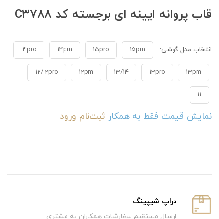
قاب پروانه ایینه ای برجسته کد C3788
انتخاب مدل گوشی:
15pm
15pro
14pm
14pro
12/12pro
12pm
13/14
13pro
13pm
11
نمایش قیمت فقط به همکار
ثبت‌نام
ورود
دراپ شیپینگ
ارسال مستقیم سفارشات همکاران به مشتری