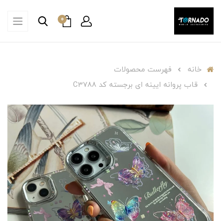
0
خانه
فهرست محصولات
قاب پروانه ایینه ای برجسته کد C3788