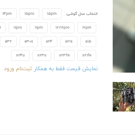
انتخاب مدل گوشی:
15pm
15pro
14pm
1
11pro
11pm
12/12pro
12pm
a32
a30s
a24
a21s
a15
s24u
s23u
s23fe
s21fe
نمایش قیمت فقط به همکار
ثبت‌نام
ورود