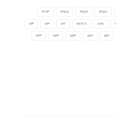
13/14
13pro
13pm
14pro
a14
a13
a12
7/8/se
x/xs
1
a73
a54
a53
a52
a51