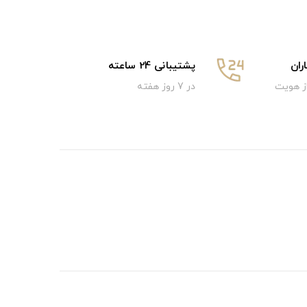
ان
پشتیبانی 24 ساعته
از هویت
در 7 روز هفته