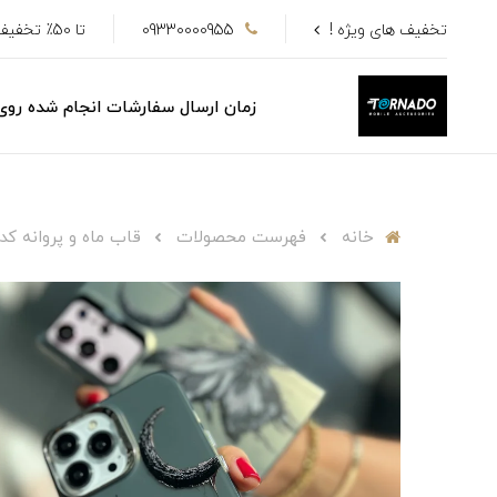
تخفیف های ویژه !
09330000955
تا 50٪ تخفیف
زمان ارسال سفارشات انجام شده رو
خانه
فهرست محصولات
قاب ماه و پروانه کد 3782