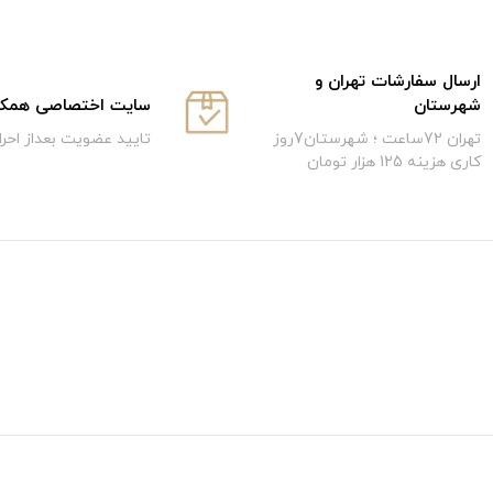
ارسال سفارشات تهران و
سایت اختصاصی همکار
شهرستان
تایید عضویت بعداز احر
تهران 72ساعت ؛ شهرستان7روز
کاری هزینه 125 هزار تومان