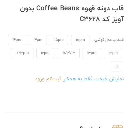
قاب دونه قهوه Coffee Beans بدون
آویز کد C3628
انتخاب مدل گوشی:
15pm
15pro
14pm
14pro
12/12pro
12pm
15/14/13
13pro
13pm
11
نمایش قیمت فقط به همکار
ثبت‌نام
ورود