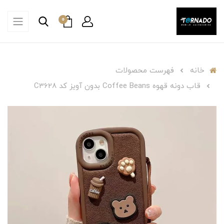
0
خانه
فهرست محصولات
قاب دونه قهوه Coffee Beans بدون آویز کد C3628