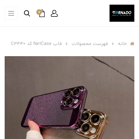
0
خانه
فهرست محصولات
قاب NetCase کد C3440