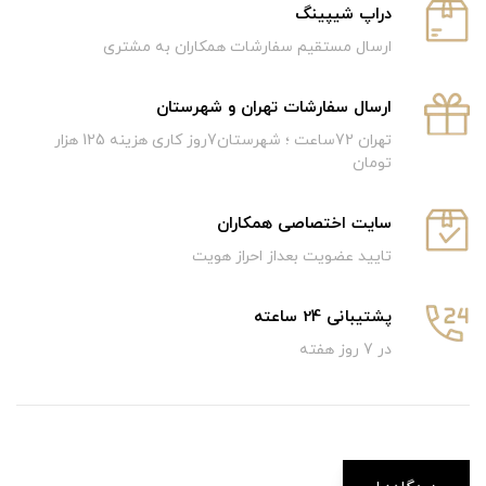
دراپ شیپینگ
ارسال مستقیم سفارشات همکاران به مشتری
ارسال سفارشات تهران و شهرستان
تهران 72ساعت ؛ شهرستان7روز کاری هزینه 125 هزار
تومان
سایت اختصاصی همکاران
تایید عضویت بعداز احراز هویت
پشتیبانی 24 ساعته
در 7 روز هفته