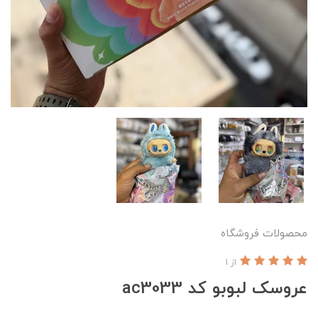
محصولات فروشگاه
از 1
عروسک لبوبو کد ac3033