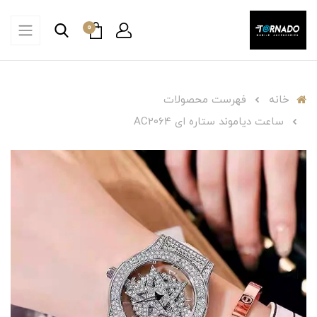
0
خانه
فهرست محصولات
ساعت دیاموند ستاره ای AC2064