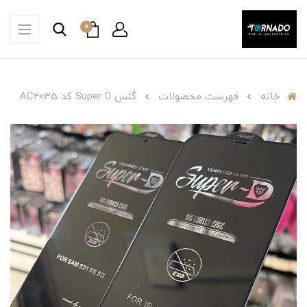
0
خانه
فهرست محصولات
گلس Super D کد AC2035