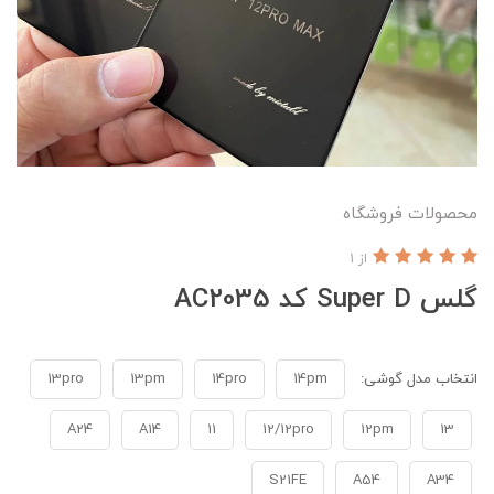
محصولات فروشگاه
از 1
گلس Super D کد AC2035
انتخاب مدل گوشی:
14pm
14pro
13pm
13pro
A24
A14
11
12/12pro
12pm
13
S21FE
A54
A34