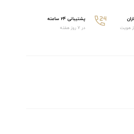
ان
پشتیبانی 24 ساعته
از هویت
در 7 روز هفته