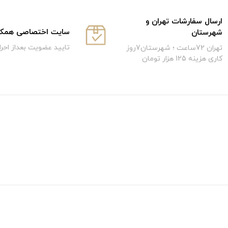
ارسال سفارشات تهران و
سایت اختصاصی همکار
شهرستان
تایید عضویت بعداز احر
تهران 72ساعت ؛ شهرستان7روز
کاری هزینه 125 هزار تومان