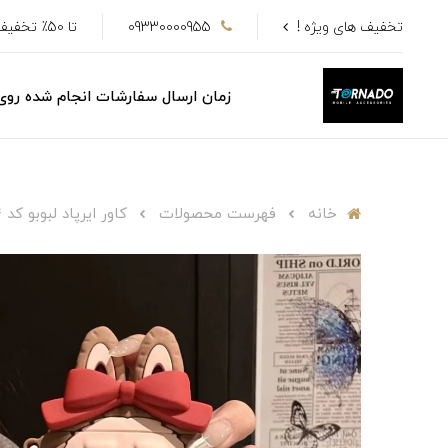
تخفیف های ویژه !
09330000955
تا 50٪ تخفیف
زمان ارسال سفارشات انجام شده رو
خانه
فهرست محصولات
کاور ایرپاد لبوبو کد ac1314