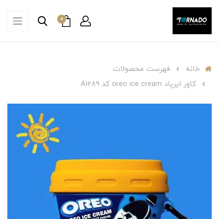
0
خانه
فهرست محصولات
کاور ایرپاد oreo ice cream کد A1289