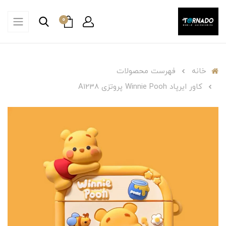
0
خانه
فهرست محصولات
کاور ایرپاد Winnie Pooh پروتزی A1238