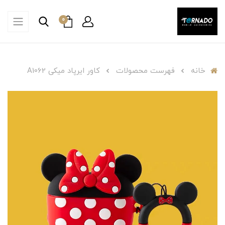
0
خانه
فهرست محصولات
کاور ایرپاد میکی A1062